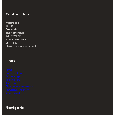
Contact data
Waalsteeg 5
1011 ER
Amsterdam
The Netherlands
KVK: 64242196
BTW: 855581736B01
0641971168
info@nl.estefaniaesthetic.nl
Links
Home
Onze merken
Behandelingen
Reserveren
Tarieven
Algemene voorwaarden
Annulering & no show
Retourbeleid
Navigatie