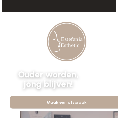
Ouder worden,
jong blijven!
Maak een afspraak