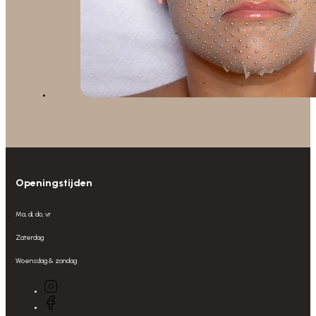
Openingstijden
Ma, di, do, vr
Zaterdag
Woensdag & zondag